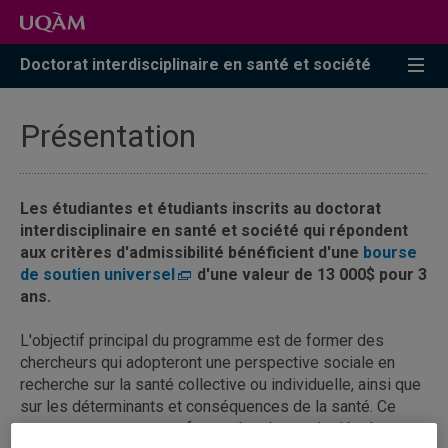
Accéder
Accéder
Accéder
à
au
à
la
menu
la
Doctorat interdisciplinaire en santé et société
recherche
pricipal
zone
centrale
Présentation
Les étudiantes et étudiants inscrits au doctorat
interdisciplinaire en santé et société qui répondent
aux critères d'admissibilité bénéficient d'une
bourse
de soutien universel
d'une valeur de 13 000$ pour 3
ans.
L'objectif principal du programme est de former des
chercheurs qui adopteront une perspective sociale en
recherche sur la santé collective ou individuelle, ainsi que
sur les déterminants et conséquences de la santé. Ce
programme permet aux futurs chercheurs de développer