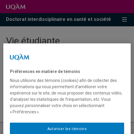
Accéder
Accéder
Accéder
à
au
à
la
menu
la
Doctorat interdisciplinaire en santé et société
recherche
pricipal
zone
centrale
Vie étudiante
Étudier à l’UQAM
Préférences en matière de témoins
Nous utilisons des témoins (cookies) afin de collecter des
Vie étudiante
informations qui nous permettent d’améliorer votre
Site destiné aux futures étudiantes, futurs étudiants
expérience sur le site, de vous proposer des contenus vidéo,
d’analyser les statistiques de fréquentation, etc. Vous
Centre sportif
pouvez personnaliser votre choix en sélectionnant
« Préférences ».
Autoriser les témoins